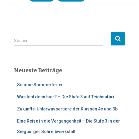
S
Suchen …
u
c
h
e
Neueste Beiträge
n
n
Schöne Sommerferien
a
c
Was lebt denn hier? – Die Stufe 3 auf Teichsafari
h
:
Zukunfts-Unterwassertiere der Klassen 4c und 3b
Eine Reise in die Vergangenheit – Die Stufe 3 in der
Siegburger Schreibwerkstatt