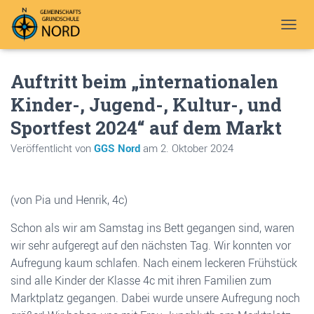
N
A
V
Auftritt beim „internationalen
I
G
Kinder-, Jugend-, Kultur-, und
A
T
Sportfest 2024“ auf dem Markt
I
O
Veröffentlicht von
GGS Nord
am
2. Oktober 2024
N
U
M
S
(von Pia und Henrik, 4c)
C
H
Schon als wir am Samstag ins Bett gegangen sind, waren
A
wir sehr aufgeregt auf den nächsten Tag. Wir konnten vor
L
Aufregung kaum schlafen. Nach einem leckeren Frühstück
T
E
sind alle Kinder der Klasse 4c mit ihren Familien zum
N
Marktplatz gegangen. Dabei wurde unsere Aufregung noch