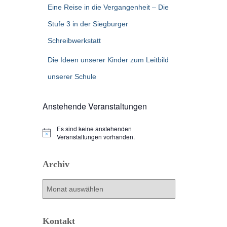
Eine Reise in die Vergangenheit – Die
Stufe 3 in der Siegburger
Schreibwerkstatt
Die Ideen unserer Kinder zum Leitbild
unserer Schule
Anstehende Veranstaltungen
Es sind keine anstehenden
H
Veranstaltungen vorhanden.
i
n
w
Archiv
e
i
s
A
r
c
h
Kontakt