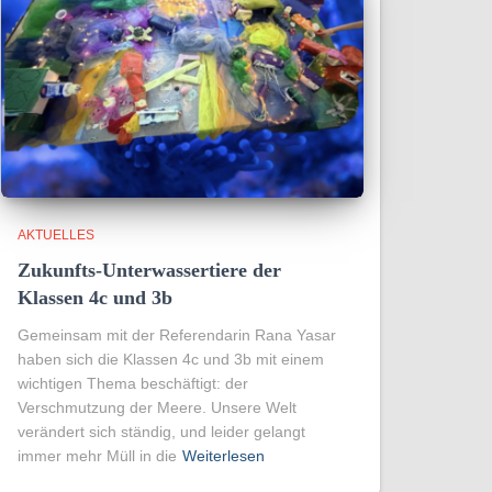
AKTUELLES
Zukunfts-Unterwassertiere der
Klassen 4c und 3b
Gemeinsam mit der Referendarin Rana Yasar
haben sich die Klassen 4c und 3b mit einem
wichtigen Thema beschäftigt: der
Verschmutzung der Meere. Unsere Welt
verändert sich ständig, und leider gelangt
immer mehr Müll in die
Weiterlesen