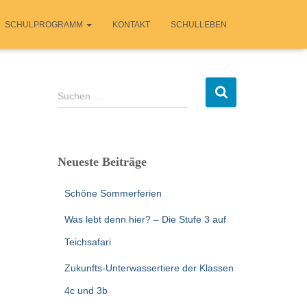
SCHULPROGRAMM
KONTAKT
SCHULLEBEN
S
Suchen …
u
c
h
e
Neueste Beiträge
n
n
Schöne Sommerferien
a
c
Was lebt denn hier? – Die Stufe 3 auf
h
:
Teichsafari
Zukunfts-Unterwassertiere der Klassen
4c und 3b